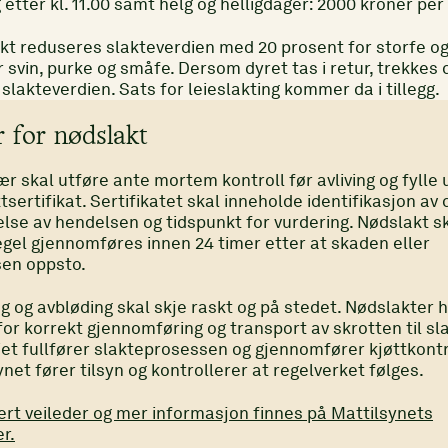
etter kl. 11.00 samt helg og helligdager: 2000 kroner per
kt reduseres slakteverdien med 20 prosent for storfe o
 svin, purke og småfe. Dersom dyret tas i retur, trekkes 
slakteverdien. Sats for leieslakting kommer da i tillegg.
r for nødslakt
ær skal utføre ante mortem kontroll før avliving og fylle 
sertifikat. Sertifikatet skal inneholde identifikasjon av 
else av hendelsen og tidspunkt for vurdering. Nødslakt s
gel gjennomføres innen 24 timer etter at skaden eller
en oppsto.
g og avbløding skal skje raskt og på stedet. Nødslakter 
for korrekt gjennomføring og transport av skrotten til sla
iet fullfører slakteprosessen og gjennomfører kjøttkontr
net fører tilsyn og kontrollerer at regelverket følges.
rt veileder og mer informasjon finnes på Mattilsynets
r.