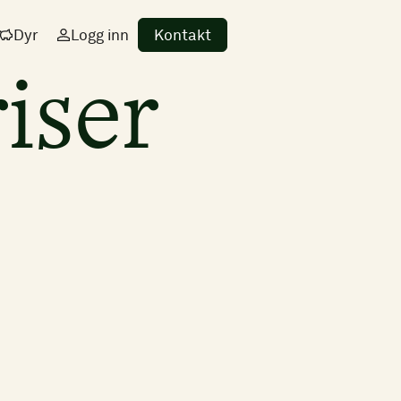
Dyr
Logg inn
Kontakt
iser