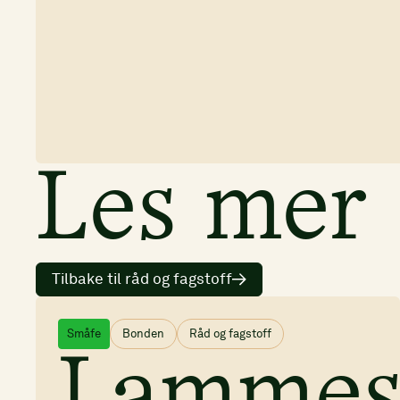
Les mer
Tilbake til råd og fagstoff
Småfe
Bonden
Råd og fagstoff
Lammes