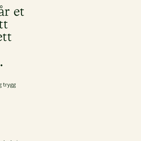
år et
tt
ett
.
g trygg