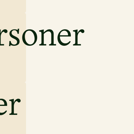
rsoner
er