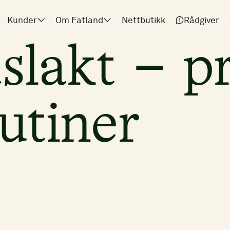
Kunder
Om Fatland
Nettbutikk
Rådgiver
lakt – pr
utiner