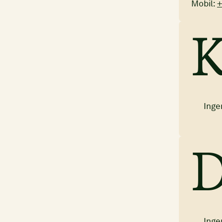
Mobil:
+
K
Inge
D
Inge