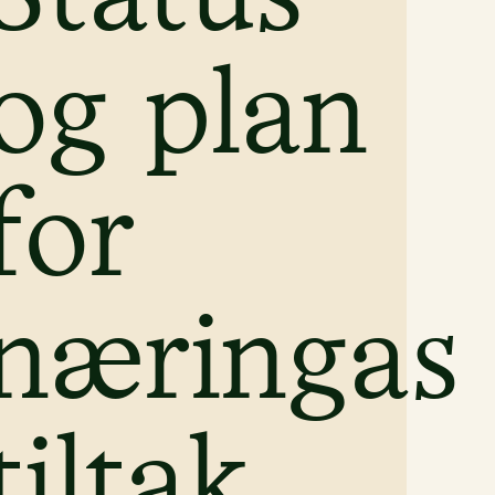
sent
og plan
for
t
næringas
tiltak