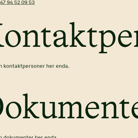
47 94 52 09 53
ontaktpe
n kontaktpersoner her enda.
okument
n dokumenter her enda.