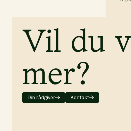
Vil du v
mer?
Din rådgiver
Kontakt