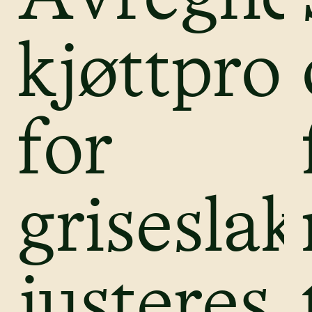
kjøttpro
for
griseslak
justeres