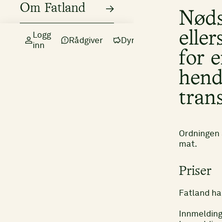
Om Fatland
Nøds
Logg
eller
Rådgiver
Dyr
inn
for e
hend
trans
Ordningen s
mat.
Priser
Fatland har
Innmelding 