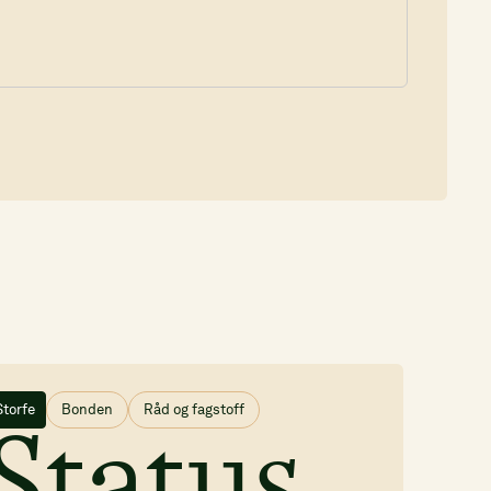
Storfe
Bonden
Råd og fagstoff
gen
t
Status