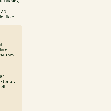
 utrykning
g 30
det ikke
ut
dyret,
kal som
har
kteriet.
oll.