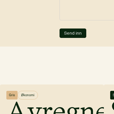
Send inn
Gris
Økonomi
laktseson
Avregne