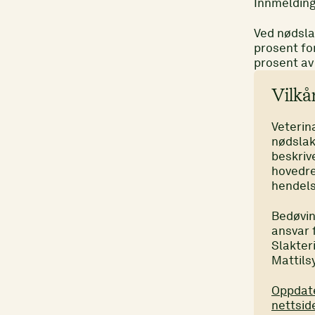
Innmelding 
Ved nødsla
prosent for
prosent av 
Vilkå
Veterin
nødslakt
beskriv
hovedre
hendels
Bedøvin
ansvar 
Slakter
Mattilsy
Oppdate
nettside