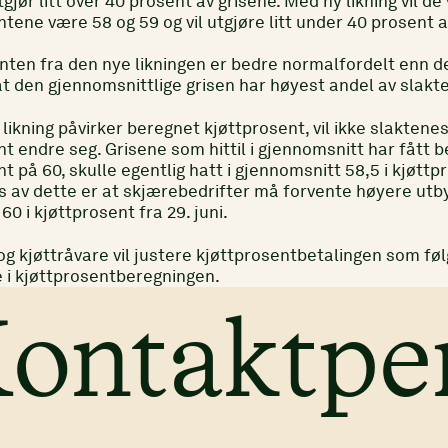
gjør litt over 40 prosent av grisene. Med ny likning vil de
tene være 58 og 59 og vil utgjøre litt under 40 prosent a
nten fra den nye likningen er bedre normalfordelt enn d
at den gjennomsnittlige grisen har høyest andel av slakt
likning påvirker beregnet kjøttprosent, vil ikke slaktenes
nt endre seg. Grisene som hittil i gjennomsnitt har fått 
t på 60, skulle egentlig hatt i gjennomsnitt 58,5 i kjøttp
 av dette er at skjærebedrifter må forvente høyere utby
60 i kjøttprosent fra 29. juni.
og kjøttråvare vil justere kjøttprosentbetalingen som føl
 i kjøttprosentberegningen.
ontaktpe