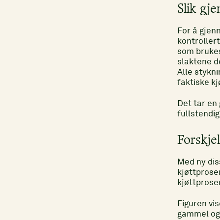
Slik gj
For å gjenn
kontroller
som brukes
slaktene de
Alle stykni
faktiske k
Det tar en 
fullstendig
Forskje
Med ny dis
kjøttprosen
kjøttprosen
Figuren vis
gammel og n