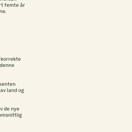
rt femte år
ne.
g korrekte
l denne
osenten
 av land og
av de nye
msnittlig