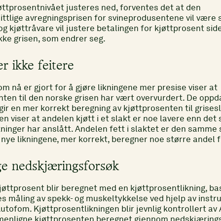
øttprosentnivået justeres ned, forventes det at den
ttlige avregningsprisen for svineprodusentene vil være s
g kjøttråvare vil justere betalingen for kjøttprosent sid
ikke grisen, som endrer seg.
r ikke feitere
m nå er gjort for å gjøre likningene mer presise viser at
nten til den norske grisen har vært overvurdert. De oppd
gir en mer korrekt beregning av kjøttprosenten til grises
n viser at andelen kjøtt i et slakt er noe lavere enn det
ikninger har anslått. Andelen fett i slaktet er den samme
 nye likningene, mer korrekt, beregner noe større andel f
e nedskjæringsforsøk
jøttprosent blir beregnet med en kjøttprosentlikning, ba
es måling av spekk- og muskeltykkelse ved hjelp av inst
utofom. Kjøttprosentlikningen blir jevnlig kontrollert av
enligne kjøttprosenten beregnet gjennom nedskjæring