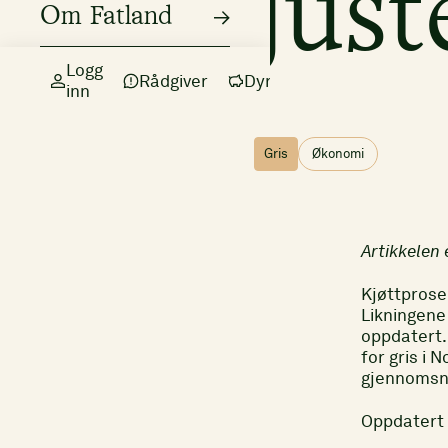
just
Om Fatland
Logg
Rådgiver
Dyr
inn
Gris
Økonomi
Artikkelen 
Kjøttprose
Likningene 
oppdatert.
for gris i 
gjennomsni
Oppdatert l