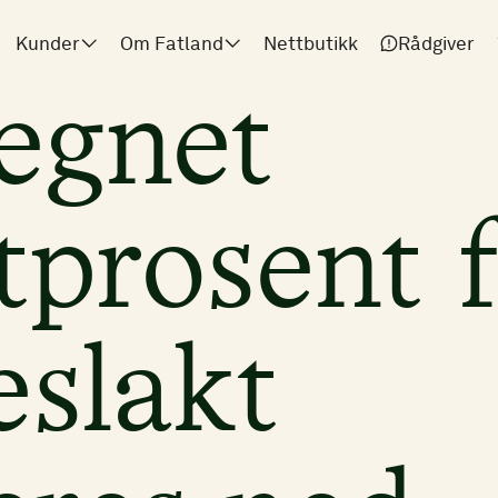
Kunder
Om Fatland
Nettbutikk
Rådgiver
egnet
tprosent 
eslakt