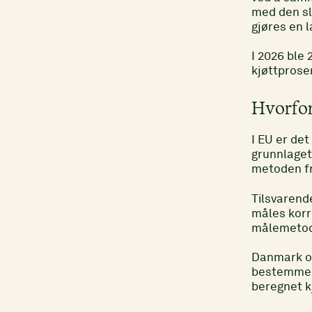
med den sl
gjøres en 
I 2026 ble 
kjøttprose
Hvorfo
I EU er det
grunnlaget
metoden fr
Tilsvarend
måles korre
målemetod
Danmark op
bestemmels
beregnet k