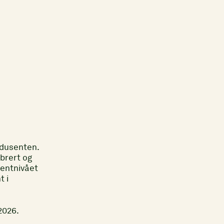
odusenten.
ibrert og
sentnivået
t i
2026.