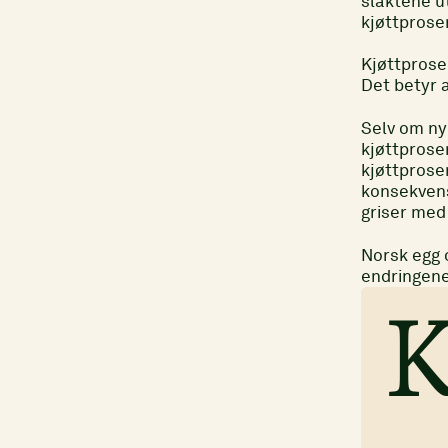
slaktene ut
kjøttprosen
Kjøttprose
Det betyr 
Selv om ny 
kjøttprose
kjøttprosen
konsekvens
griser med 
Norsk egg 
endringene
K