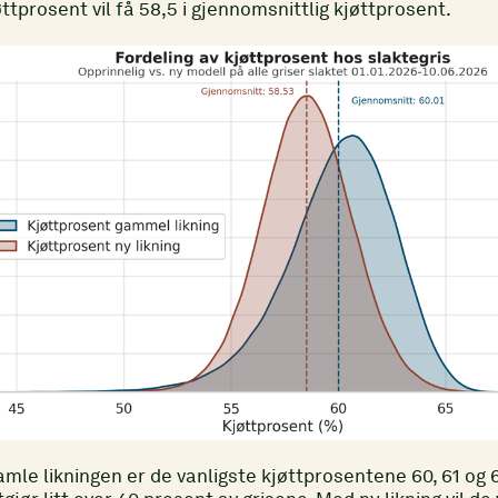
jøttprosent vil få 58,5 i gjennomsnittlig kjøttprosent.
mle likningen er de vanligste kjøttprosentene 60, 61 og 6