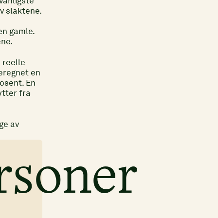
 vanligste
v slaktene.
en gamle.
ene.
 reelle
beregnet en
rosent. En
tter fra
ge av
rsoner