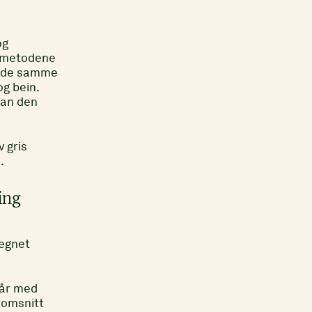
og
lemetodene
ir de samme
og bein.
 kan den
v gris
.
ing
regnet
 år med
nnomsnitt