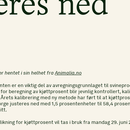
eres ned
er hentet i sin helhet fra
Animalia.no
nten er en viktig del av avregningsgrunnlaget til svinepr
for beregning av kjøttprosent blir jevnlig kontrollert, kal
 Årets kalibrering med ny metode har ført til at kjøttpro
Norge justeres ned med 1,5 prosentenheter til 58,4 prosen
tt.
ikning for kjøttprosent vil tas i bruk fra mandag 29. juni 