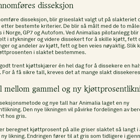
ennomføres disseksjon
omføre disseksjon, blir griseslakt valgt ut på slakteriet 
t etter bestemte kriterier. De blir så målt med de to må
 i Norge, GP7 og Autofom. Ved Animalias pilotanlegg bl
lt i stykninger og videre dissekert for å skille kjøtt, fett 
nger og andeler av kjøtt, fett og ben veies nøyaktig. Slik
jøttprosenten i slaktet bestemmes.
godt trent kjøttskjærer én hel dag for å dissekere en hal
. For å få sikre tall, kreves det at mange slakt dissekeres
ll mellom gammel og ny kjøttprosentlikn
seksjonsmetode og nye tall har Animalia laget en ny
tlikning. Den nye likningen vil påvirke fordelingen av be
t hos gris.
er beregnet kjøttprosent på alle griser slaktet så langt i
y likning. Endringen fører til at gris som tidligere i gje