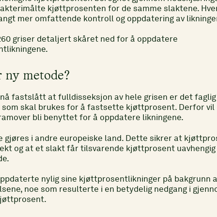
akterimålte kjøttprosenten for de samme slaktene. Hve
langt mer omfattende kontroll og oppdatering av likninge
260 griser detaljert skåret ned for å oppdatere
ntlikningene.
r ny metode?
 nå fastslått at fulldisseksjon av hele grisen er det fagli
 som skal brukes for å fastsette kjøttprosent. Derfor vi
amover bli benyttet for å oppdatere likningene.
e gjøres i andre europeiske land. Dette sikrer at kjøttpr
kt og at et slakt får tilsvarende kjøttprosent uavhengig
e.
pdaterte nylig sine kjøttprosentlikninger på bakgrunn 
ene, noe som resulterte i en betydelig nedgang i gjenno
jøttprosent.