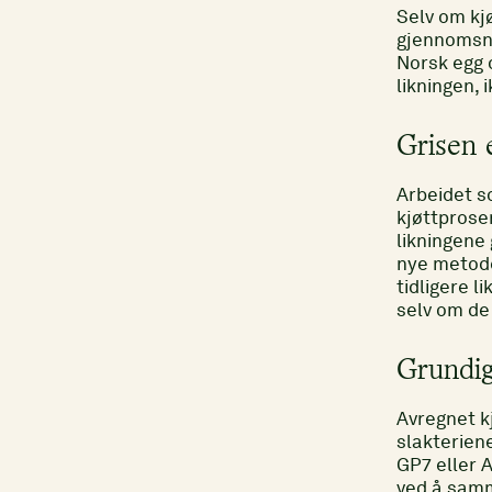
Selv om kj
gjennomsni
Norsk egg o
likningen, 
Grisen e
Arbeidet so
kjøttprose
likningene 
nye metode
tidligere l
selv om de
Grundig
Avregnet k
slakterien
GP7 eller A
ved å samm