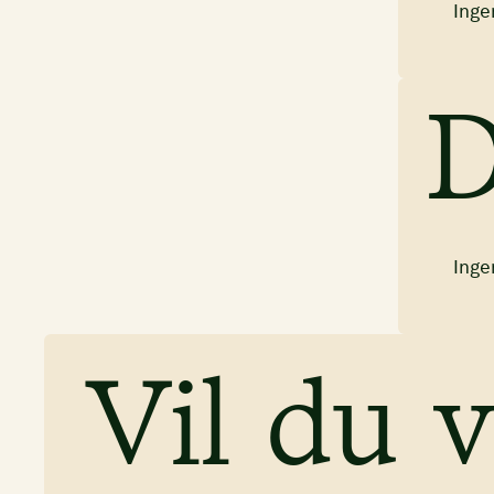
Inge
D
Inge
Vil du v