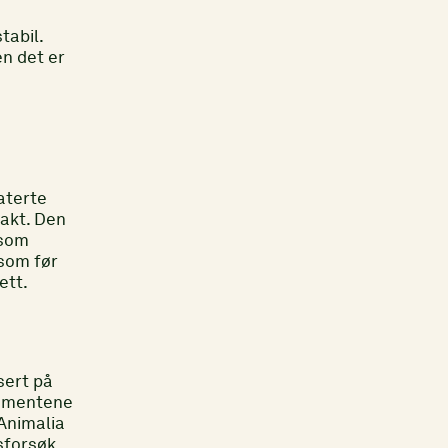
tabil.
en det er
aterte
lakt. Den
 som
 som før
ett.
sert på
rumentene
 Animalia
sforsøk