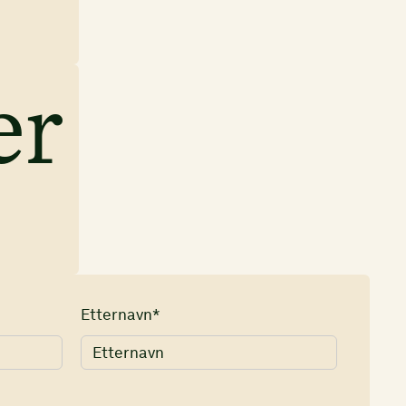
er
Etternavn*