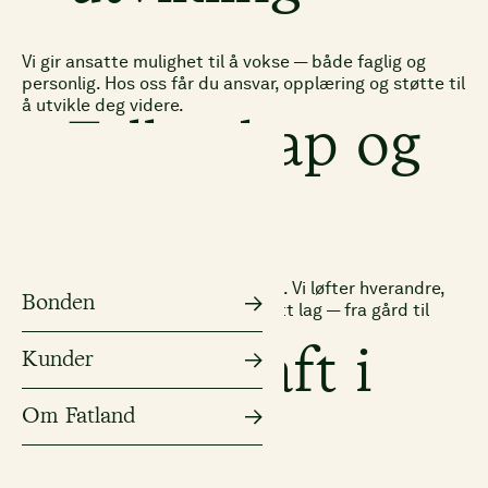
Vi gir ansatte mulighet til å vokse — både faglig og
personlig. Hos oss får du ansvar, opplæring og støtte til
å utvikle deg videre.
Fellesskap og
lagånd
Hos Fatland står samhold sterkt. Vi løfter hverandre,
Bonden
deler kunnskap og jobber som ett lag — fra gård til
bord.
Bærekraft i
Kunder
Om Fatland
praksis