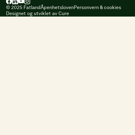
©
2025
Fatland
Åpenhetsloven
Personvern & cookies
Designet og utviklet av Cure