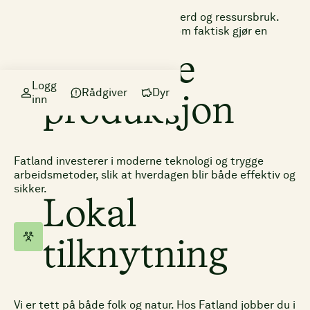
Vi tar ansvar for miljøet, dyrevelferd og ressursbruk.
Hos oss jobber du i et selskap som faktisk gjør en
forskjell.
Moderne
Logg
Rådgiver
Dyr
inn
produksjon
Fatland investerer i moderne teknologi og trygge
arbeidsmetoder, slik at hverdagen blir både effektiv og
sikker.
Lokal
tilknytning
Vi er tett på både folk og natur. Hos Fatland jobber du i