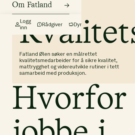
Om Fatland
Administrasjon
Ølen
Logg
Kvalite
Rådgiver
Dyr
inn
Fatland Ølen søker en målrettet
kvalitetsmedarbeider for å sikre kvalitet,
mattrygghet og videreutvikle rutiner i tett
samarbeid med produksjon.
Hvorfor
jobbe i