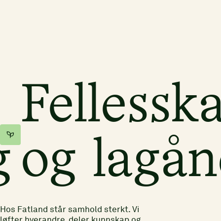
r
Fellessk
g
og lagå
Hos Fatland står samhold sterkt. Vi
løfter hverandre, deler kunnskap og