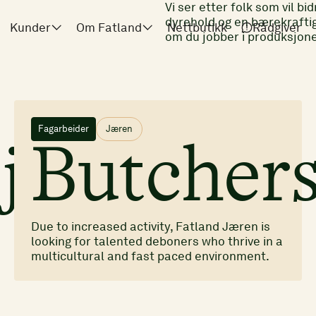
Vi ser etter folk som vil bi
dyrehold og en bærekraftig
Kunder
Om Fatland
Nettbutikk
Rådgiver
om du jobber i produksjone
Fagarbeider
Jæren
jåfør
Butcher
Due to increased activity, Fatland Jæren is
looking for talented deboners who thrive in a
multicultural and fast paced environment.