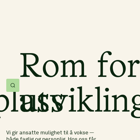
Rom fo
plass
utviklin
Vi gir ansatte mulighet til å vokse —
både faglig og personlig. Hos oss får