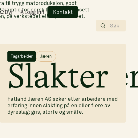
dra til trygg matproduksjon, godt
 framtid for norsk landbruk, uansett
Dyr
Logg inn
Kontakt
n, på verkstedet eller på kontoret.
Fagarbeider
Jæren
s/Debone
Slakter
Fatland Jæren AS søker etter arbeidere med
erfaring innen slakting på en eller flere av
dyreslag: gris, storfe og småfe.