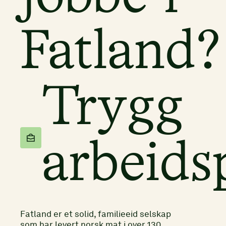
Fatland?
Trygg
arbeids
Fatland er et solid, familieeid selskap
som har levert norsk mat i over 130