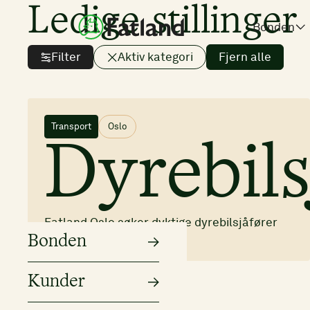
Ledige stillinger
Bonden
Filter
Aktiv kategori
Fjern alle
Transport
Oslo
Dyrebils
Fatland Oslo søker dyktige dyrebilsjåfører
på Østlandet
Bonden
Kunder