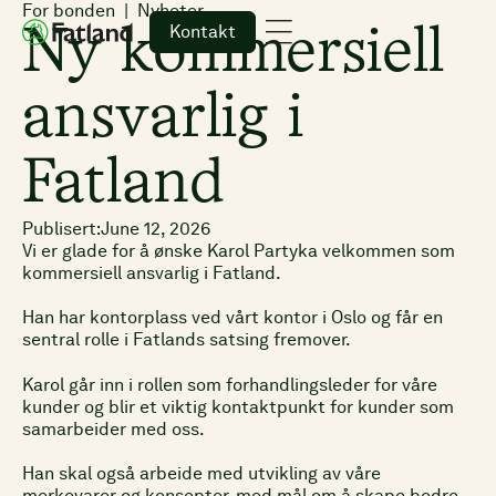
For bonden
Nyheter
Kontakt
Ny kommersiell
ansvarlig i
Fatland
Publisert:
June 12, 2026
Vi er glade for å ønske Karol Partyka velkommen som
kommersiell ansvarlig i Fatland.
Han har kontorplass ved vårt kontor i Oslo og får en
sentral rolle i Fatlands satsing fremover.
Karol går inn i rollen som forhandlingsleder for våre
kunder og blir et viktig kontaktpunkt for kunder som
samarbeider med oss.
Han skal også arbeide med utvikling av våre
merkevarer og konsepter, med mål om å skape bedre