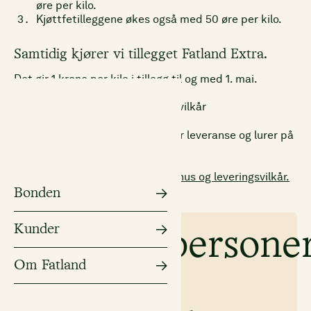
øre per kilo.
Kjøttfetilleggene økes også med 50 øre per kilo.
Samtidig kjører vi tillegget Fatland Extra.
Det gir 1 krone per kilo i tillegg til og med 1. mai.
Her finner du bonus og leveringsvilkår
Ta kontakt dersom du planlegger leveranse og lurer på
noe.
Her kan du finne fullstendige bonus og leveringsvilkår.
Bonden
Kunder
Kontaktpersone
Om Fatland
Siv