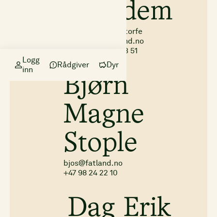
Undem
Rådgiver Storfe
sivu@fatland.no
+47 99 71 23 51
Logg
Rådgiver
Dyr
inn
Bjørn
Magne
Stople
bjos@fatland.no
+47 98 24 22 10
Dag Erik