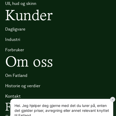
Ull, hud og skinn
Kunder
Dagligvare
Industri
Forbruker
Om oss
Om Fatland
Historie og verdier
Kontakt
×
Fra beite til bord
Hei. Jeg hjelper deg gjerne med det du lurer på, enten
det gjelder priser, avregning eller annet relevant knyttet
til Fatland.