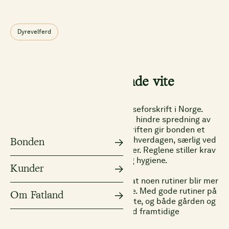
Dyrevelferd
Dette må du som bonde vite
Fra 1. juli 2025 gjelder ny dyrehelseforskrift i Norge.
Formålet er å gjøre det enklere å hindre spredning av
smittsomme sjukdommer. Forskriften gir bonden et
tydeligere ansvar for dyrehelse i hverdagen, særlig ved
Bonden
flytting av dyr mellom besetninger. Reglene stiller krav
til dokumentasjon, oppfølging og hygiene.
Kunder
For deg som bonde betyr dette at noen rutiner blir mer
omfattende, men også tydeligere. Med gode rutiner på
Om Fatland
plass reduseres risikoen for smitte, og både gården og
næringa står sterkere i møte med framtidige
utfordringer.