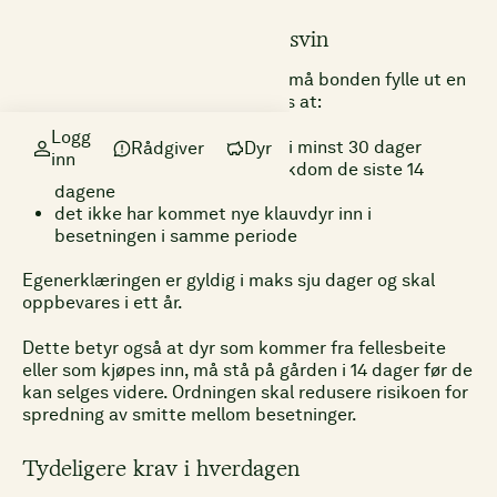
§19 – Flytting av storfe og svin
Når storfe eller svin skal flyttes, må bonden fylle ut en
egenerklæring. I denne bekreftes at:
Logg
dyra har stått i besetningen i minst 30 dager
Rådgiver
Dyr
inn
dyra ikke har vist tegn til sjukdom de siste 14
dagene
det ikke har kommet nye klauvdyr inn i
besetningen i samme periode
Egenerklæringen er gyldig i maks sju dager og skal
oppbevares i ett år.
Dette betyr også at dyr som kommer fra fellesbeite
eller som kjøpes inn, må stå på gården i 14 dager før de
kan selges videre. Ordningen skal redusere risikoen for
spredning av smitte mellom besetninger.
Tydeligere krav i hverdagen