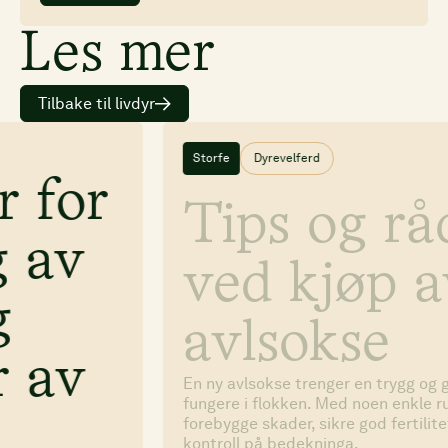
Les mer
Tilbake til livdyr
Storfe
Dyrevelferd
Tips og råd
ved kjøp av
avlsokse
En ny avlsokse trenger en trygg og god start for å
fungere i flokken. Med noen enkle rutiner kan du
forebygge skader, sikre god fertilitet og få bedre
kontroll på bedekninga.