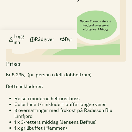
Logg
Rådgiver
Dyr
inn
Priser
Kr 8.295,- (pr. person i delt dobbeltrom)
Dette inkluderer:
Reise i moderne helturistbuss
Color Line t/r inkludert buffet begge veier
3 overnattinger med frokost på Radisson Blu
Limfjord
1 x 3-retters middag (Jensens Bøfhus)
1 x grillbuffet (Flammen)