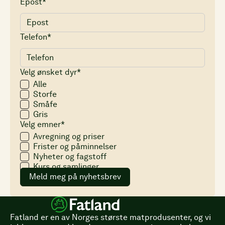
Epost*
Telefon*
Velg ønsket dyr*
Alle
Storfe
Småfe
Gris
Velg emner*
Avregning og priser
Frister og påminnelser
Nyheter og fagstoff
Kurs og samlinger
Meld meg på nyhetsbrev
Fatland er en av Norges største matprodusenter, og vi