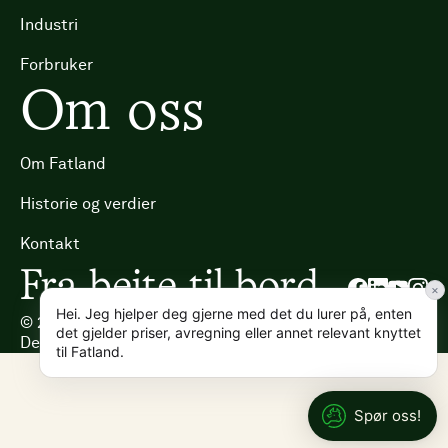
Industri
Forbruker
Om oss
Om Fatland
Historie og verdier
Kontakt
Fra beite til bord
×
Hei. Jeg hjelper deg gjerne med det du lurer på, enten
©
2025
Fatland
Åpenhetsloven
Personvern & cookies
det gjelder priser, avregning eller annet relevant knyttet
Designet og utviklet av Cure
til Fatland.
Spør oss!