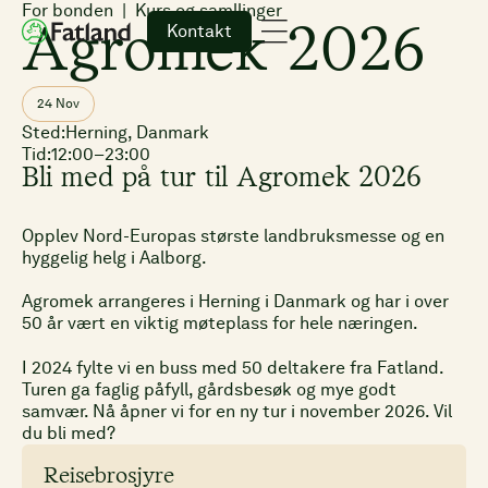
For bonden
Kurs og samllinger
Kontakt
Agromek 2026
24 Nov
Sted:
Herning, Danmark
Tid:
12:00
–
23:00
Bli med på tur til Agromek 2026
Opplev Nord-Europas største landbruksmesse og en
hyggelig helg i Aalborg.
Agromek arrangeres i Herning i Danmark og har i over
50 år vært en viktig møteplass for hele næringen.
I 2024 fylte vi en buss med 50 deltakere fra Fatland.
Turen ga faglig påfyll, gårdsbesøk og mye godt
samvær. Nå åpner vi for en ny tur i november 2026. Vil
du bli med?
Reisebrosjyre