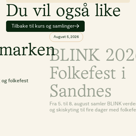
Du vil også like
Tilbake til kurs og samlinger
August 5, 2026
en
BLINK 2026:
Folkefest i
Sandnes
Fra 5. til 8. august samler BLINK verdenseliten i rulleski
og skiskyting til fire dager med folkefest i Sandnes.